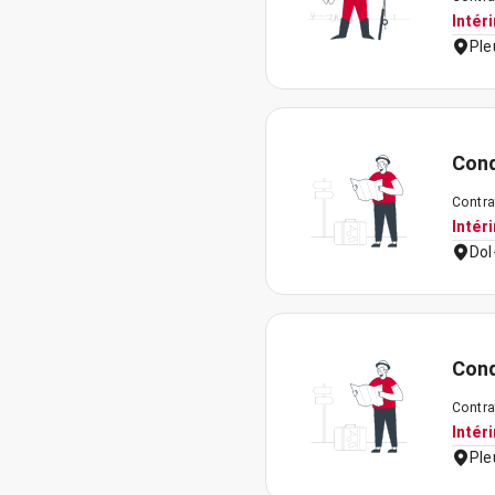
Intér
Ple
Cond
Contra
Intér
Dol
Cond
Contra
Intér
Ple