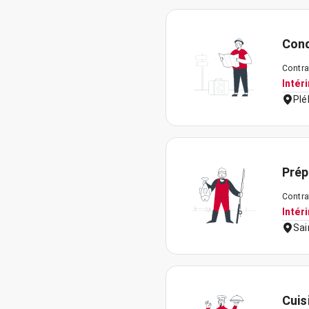
Cond
Contra
Intér
Plé
Prép
Contra
Intér
Sai
Cuis