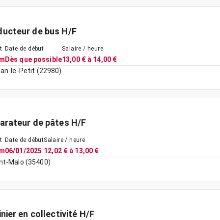
ucteur de bus H/F
t
Date de début
Salaire / heure
im
Dès que possible
13,00 € à 14,00 €
lan-le-Petit (22980)
arateur de pâtes H/F
t
Date de début
Salaire / heure
im
06/01/2025
12,02 € à 13,00 €
nt-Malo (35400)
inier en collectivité H/F