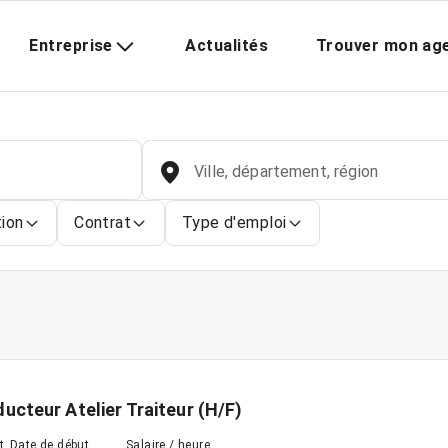
Entreprise
Actualités
Trouver mon ag
Ville, département, région
tion
Contrat
Type d'emploi
ucteur Atelier Traiteur (H/F)
t
Date de début
Salaire / heure