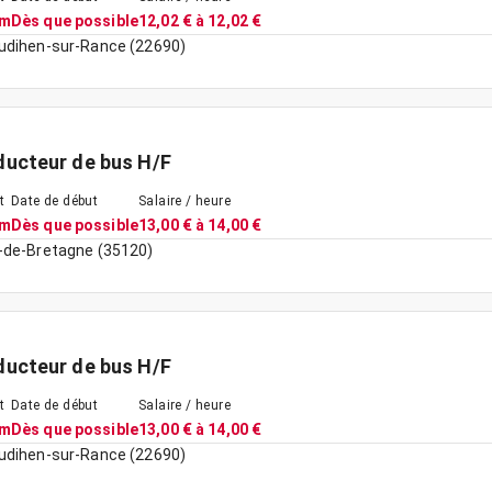
im
Dès que possible
12,02 € à 12,02 €
udihen-sur-Rance (22690)
ucteur de bus H/F
t
Date de début
Salaire / heure
im
Dès que possible
13,00 € à 14,00 €
-de-Bretagne (35120)
ucteur de bus H/F
t
Date de début
Salaire / heure
im
Dès que possible
13,00 € à 14,00 €
udihen-sur-Rance (22690)