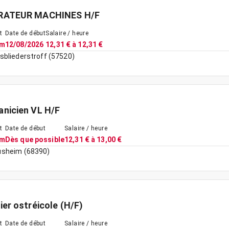
RATEUR MACHINES H/F
t
Date de début
Salaire / heure
im
12/08/2026
12,31 € à 12,31 €
sbliederstroff (57520)
nicien VL H/F
t
Date de début
Salaire / heure
im
Dès que possible
12,31 € à 13,00 €
sheim (68390)
ier ostréicole (H/F)
t
Date de début
Salaire / heure