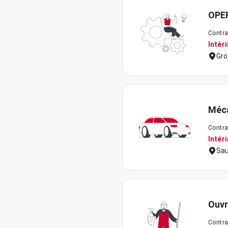
OPE
Contra
Intér
Gro
Méca
Contra
Intér
Sau
Ouvr
Contra