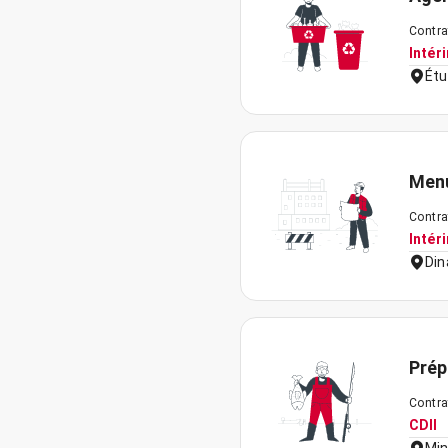
Contra
Intér
Étu
Menu
Contra
Intér
Din
Prép
Contra
CDII