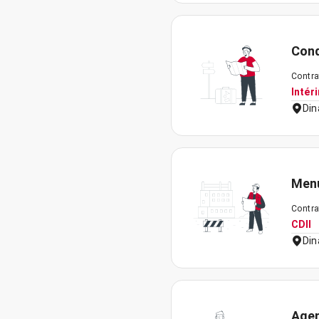
Cond
Contra
Intér
Din
Menu
Contra
CDII
Din
Agen