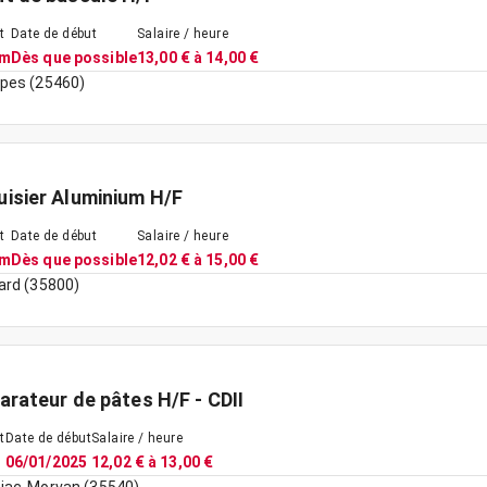
t
Date de début
Salaire / heure
im
Dès que possible
13,00 € à 14,00 €
pes (25460)
isier Aluminium H/F
t
Date de début
Salaire / heure
im
Dès que possible
12,02 € à 15,00 €
ard (35800)
arateur de pâtes H/F - CDII
t
Date de début
Salaire / heure
06/01/2025
12,02 € à 13,00 €