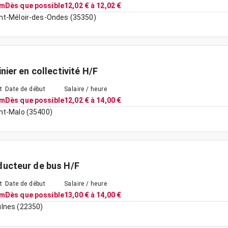
im
Dès que possible
12,02 € à 12,02 €
nt-Méloir-des-Ondes (35350)
inier en collectivité H/F
t
Date de début
Salaire / heure
im
Dès que possible
12,02 € à 14,00 €
nt-Malo (35400)
ucteur de bus H/F
t
Date de début
Salaire / heure
im
Dès que possible
13,00 € à 14,00 €
lnes (22350)