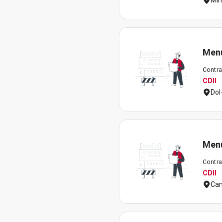
Min
Menu
Contra
CDII
Dol
Menu
Contra
CDII
Can