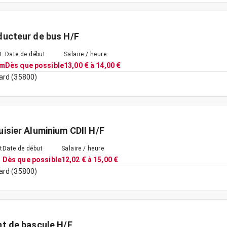
ucteur de bus H/F
t
Date de début
Salaire / heure
im
Dès que possible
13,00 € à 14,00 €
ard (35800)
isier Aluminium CDII H/F
t
Date de début
Salaire / heure
Dès que possible
12,02 € à 15,00 €
ard (35800)
t de bascule H/F