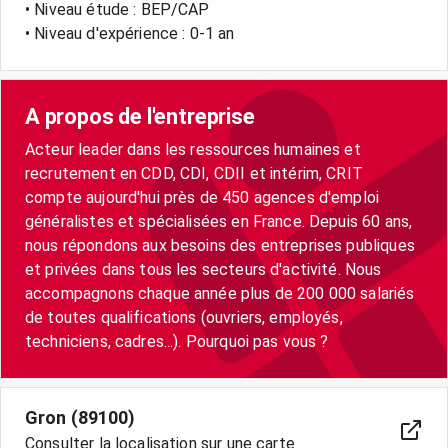
• Niveau étude : BEP/CAP
• Niveau d'expérience : 0-1 an
A propos de l'entreprise
Acteur leader dans les ressources humaines et
recrutement en CDD, CDI, CDII et intérim, CRIT
compte aujourd'hui près de 450 agences d'emploi
généralistes et spécialisées en France. Depuis 60 ans,
nous répondons aux besoins des entreprises publiques
et privées dans tous les secteurs d'activité. Nous
accompagnons chaque année plus de 200 000 salariés
de toutes qualifications (ouvriers, employés,
techniciens, cadres...). Pourquoi pas vous ?
Gron (89100)
Consulter la localisation sur une carte