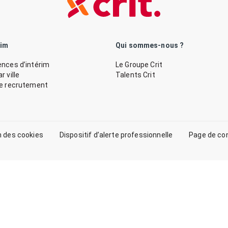
rim
Qui sommes-nous ?
nces d’intérim
Le Groupe Crit
 ville
Talents Crit
de recrutement
n des cookies
Dispositif d’alerte professionnelle
Page de co