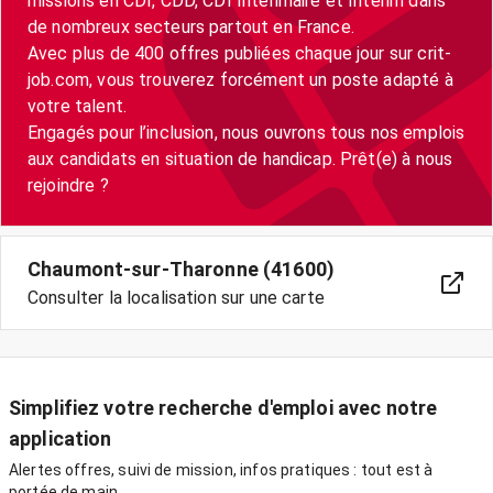
missions en CDI, CDD, CDI Intérimaire et Intérim dans
de nombreux secteurs partout en France.
Avec plus de 400 offres publiées chaque jour sur crit-
job.com, vous trouverez forcément un poste adapté à
votre talent.
Engagés pour l’inclusion, nous ouvrons tous nos emplois
aux candidats en situation de handicap. Prêt(e) à nous
Chaumont-sur-Tharonne (41600)
Consulter la localisation sur une carte
Simplifiez votre recherche d'emploi avec notre
application
Alertes offres, suivi de mission, infos pratiques : tout est à
portée de main.