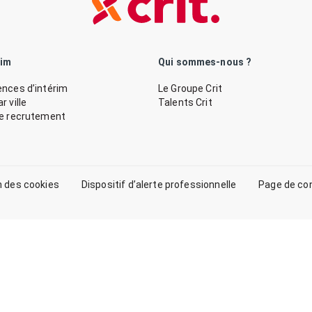
rim
Qui sommes-nous ?
nces d’intérim
Le Groupe Crit
 ville
Talents Crit
de recrutement
n des cookies
Dispositif d’alerte professionnelle
Page de co