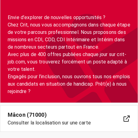
Envie d’explorer de nouvelles opportunités ?
Chez Crit, nous vous accompagnons dans chaque étape
de votre parcours professionnel. Nous proposons des
missions en CDI, CDD, CDI Intérimaire et Intérim dans
de nombreux secteurs partout en France.
Avec plus de 400 offres publiées chaque jour sur crit-
job.com, vous trouverez forcément un poste adapté à
votre talent.
Engagés pour l’inclusion, nous ouvrons tous nos emplois
aux candidats en situation de handicap. Prêt(e) à nous
Mâcon (71000)
Consulter la localisation sur une carte