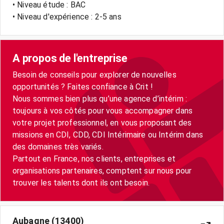
• Niveau étude : BAC
• Niveau d'expérience : 2-5 ans
A propos de l'entreprise
Besoin de conseils pour explorer de nouvelles
opportunités ? Faites confiance à Crit !
Nous sommes bien plus qu’une agence d’intérim :
toujours à vos côtés pour vous accompagner dans
votre projet professionnel, en vous proposant des
missions en CDI, CDD, CDI Intérimaire ou Intérim dans
des domaines très variés.
Partout en France, nos clients, entreprises et
organisations partenaires, comptent sur nous pour
trouver les talents dont ils ont besoin.
Aubagne (13400)