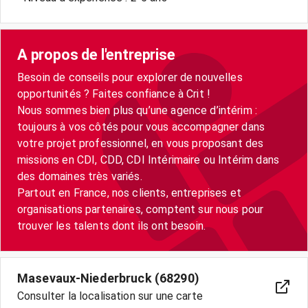
A propos de l'entreprise
Besoin de conseils pour explorer de nouvelles
opportunités ? Faites confiance à Crit !
Nous sommes bien plus qu’une agence d’intérim :
toujours à vos côtés pour vous accompagner dans
votre projet professionnel, en vous proposant des
missions en CDI, CDD, CDI Intérimaire ou Intérim dans
des domaines très variés.
Partout en France, nos clients, entreprises et
organisations partenaires, comptent sur nous pour
trouver les talents dont ils ont besoin.
Masevaux-Niederbruck (68290)
Consulter la localisation sur une carte