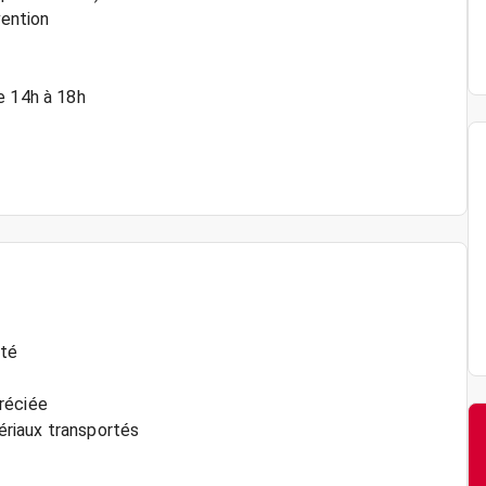
vention
e 14h à 18h
ité
réciée
riaux transportés