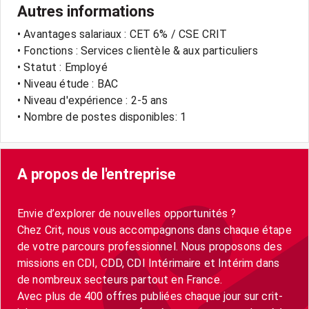
Autres informations
• Avantages salariaux : CET 6% / CSE CRIT
• Fonctions : Services clientèle & aux particuliers
• Statut : Employé
• Niveau étude : BAC
• Niveau d'expérience : 2-5 ans
• Nombre de postes disponibles: 1
A propos de l'entreprise
Envie d’explorer de nouvelles opportunités ?
Chez Crit, nous vous accompagnons dans chaque étape
de votre parcours professionnel. Nous proposons des
missions en CDI, CDD, CDI Intérimaire et Intérim dans
de nombreux secteurs partout en France.
Avec plus de 400 offres publiées chaque jour sur crit-