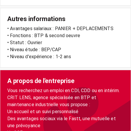
Autres informations
• Avantages salariaux : PANIER + DEPLACEMENTS
• Fonctions : BTP & second oeuvre
• Statut : Ouvrier
• Niveau étude : BEP/CAP
• Niveau d'expérience : 1-2 ans
A propos de l'entreprise
Vous recherchez un emploi en CDI, CDD ou en intérim.
CRIT LENS, agence spécialisée en BTP et
maintenance industrielle vous propose :
Un accueil et un suivi personnalisé
Des avantages sociaux via le Fastt, une mutuelle et
une prévoyance