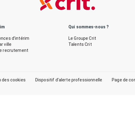
rim
Qui sommes-nous ?
nces d’intérim
Le Groupe Crit
 ville
Talents Crit
de recrutement
n des cookies
Dispositif d’alerte professionnelle
Page de co