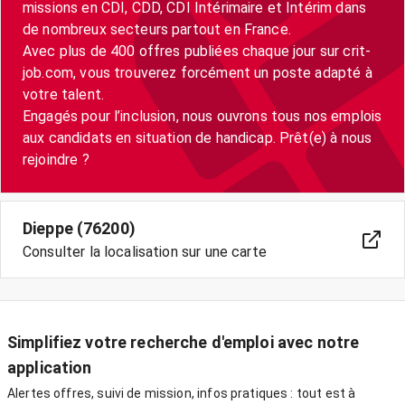
missions en CDI, CDD, CDI Intérimaire et Intérim dans
de nombreux secteurs partout en France.
Avec plus de 400 offres publiées chaque jour sur crit-
job.com, vous trouverez forcément un poste adapté à
votre talent.
Engagés pour l’inclusion, nous ouvrons tous nos emplois
aux candidats en situation de handicap. Prêt(e) à nous
Dieppe (76200)
Consulter la localisation sur une carte
Simplifiez votre recherche d'emploi avec notre
application
Alertes offres, suivi de mission, infos pratiques : tout est à