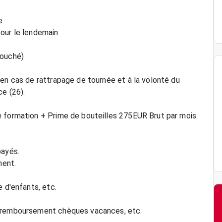
e
our le lendemain
couché)
 en cas de rattrapage de tournée et à la volonté du
e (26).
e formation + Prime de bouteilles 275EUR Brut par mois.
payés.
ment.
e d'enfants, etc.