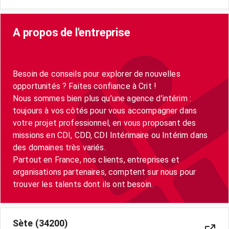
A propos de l'entreprise
Besoin de conseils pour explorer de nouvelles
opportunités ? Faites confiance à Crit !
Nous sommes bien plus qu’une agence d’intérim :
toujours à vos côtés pour vous accompagner dans
votre projet professionnel, en vous proposant des
missions en CDI, CDD, CDI Intérimaire ou Intérim dans
des domaines très variés.
Partout en France, nos clients, entreprises et
organisations partenaires, comptent sur nous pour
trouver les talents dont ils ont besoin.
Sète (34200)