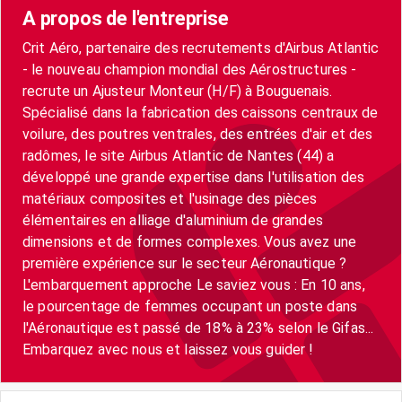
A propos de l'entreprise
Crit Aéro, partenaire des recrutements d'Airbus Atlantic
- le nouveau champion mondial des Aérostructures -
recrute un Ajusteur Monteur (H/F) à Bouguenais.
Spécialisé dans la fabrication des caissons centraux de
voilure, des poutres ventrales, des entrées d'air et des
radômes, le site Airbus Atlantic de Nantes (44) a
développé une grande expertise dans l'utilisation des
matériaux composites et l'usinage des pièces
élémentaires en alliage d'aluminium de grandes
dimensions et de formes complexes. Vous avez une
première expérience sur le secteur Aéronautique ?
L'embarquement approche Le saviez vous : En 10 ans,
le pourcentage de femmes occupant un poste dans
l'Aéronautique est passé de 18% à 23% selon le Gifas...
Embarquez avec nous et laissez vous guider !