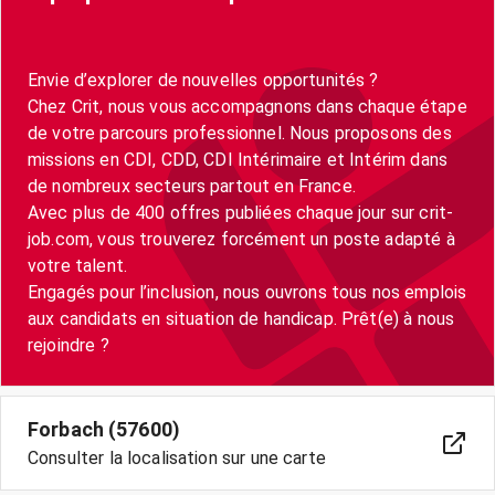
Envie d’explorer de nouvelles opportunités ?
Chez Crit, nous vous accompagnons dans chaque étape
de votre parcours professionnel. Nous proposons des
missions en CDI, CDD, CDI Intérimaire et Intérim dans
de nombreux secteurs partout en France.
Avec plus de 400 offres publiées chaque jour sur crit-
job.com, vous trouverez forcément un poste adapté à
votre talent.
Engagés pour l’inclusion, nous ouvrons tous nos emplois
aux candidats en situation de handicap. Prêt(e) à nous
Forbach (57600)
Consulter la localisation sur une carte