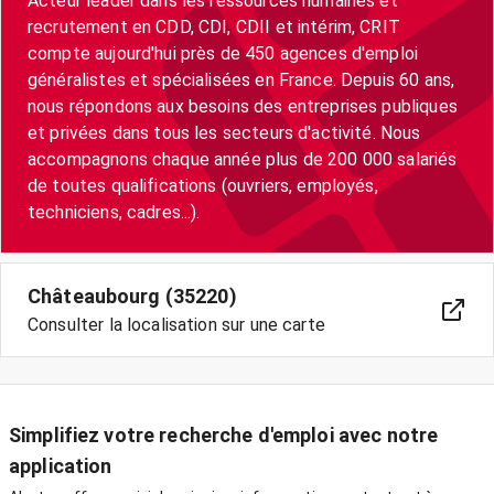
Acteur leader dans les ressources humaines et
recrutement en CDD, CDI, CDII et intérim, CRIT
compte aujourd'hui près de 450 agences d'emploi
généralistes et spécialisées en France. Depuis 60 ans,
nous répondons aux besoins des entreprises publiques
et privées dans tous les secteurs d'activité. Nous
accompagnons chaque année plus de 200 000 salariés
de toutes qualifications (ouvriers, employés,
techniciens, cadres...).
Châteaubourg (35220)
Consulter la localisation sur une carte
Simplifiez votre recherche d'emploi avec notre
application