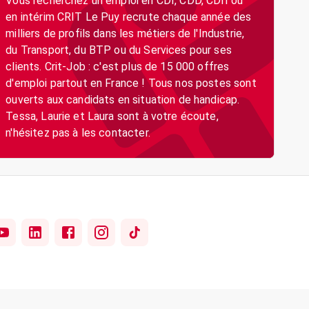
Vous recherchez un emploi en CDI, CDD, CDII ou
en intérim CRIT Le Puy recrute chaque année des
milliers de profils dans les métiers de l'Industrie,
du Transport, du BTP ou du Services pour ses
clients. Crit-Job : c'est plus de 15 000 offres
d'emploi partout en France ! Tous nos postes sont
ouverts aux candidats en situation de handicap.
Tessa, Laurie et Laura sont à votre écoute,
n'hésitez pas à les contacter.