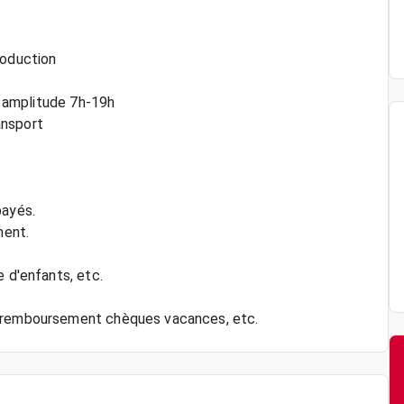
roduction
t) amplitude 7h-19h
ansport
payés.
ment.
e d'enfants, etc.