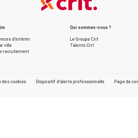
rim
Qui sommes-nous ?
nces d’intérim
Le Groupe Crit
 ville
Talents Crit
de recrutement
n des cookies
Dispositif d’alerte professionnelle
Page de co