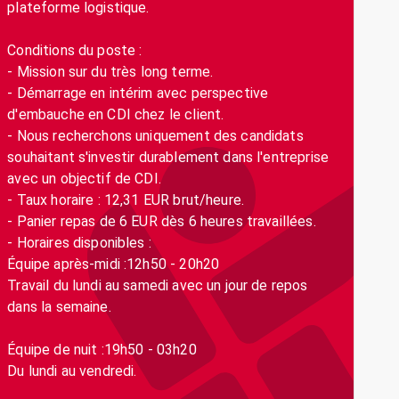
plateforme logistique.
Conditions du poste :
- Mission sur du très long terme.
- Démarrage en intérim avec perspective
d'embauche en CDI chez le client.
- Nous recherchons uniquement des candidats
souhaitant s'investir durablement dans l'entreprise
avec un objectif de CDI.
- Taux horaire : 12,31 EUR brut/heure.
- Panier repas de 6 EUR dès 6 heures travaillées.
- Horaires disponibles :
Équipe après-midi :12h50 - 20h20
Travail du lundi au samedi avec un jour de repos
dans la semaine.
Équipe de nuit :19h50 - 03h20
Du lundi au vendredi.