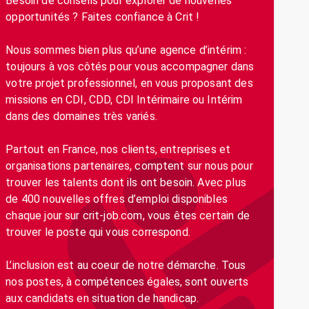
Besoin de conseils pour explorer de nouvelles
opportunités ? Faites confiance à Crit !
Nous sommes bien plus qu’une agence d’intérim :
toujours à vos côtés pour vous accompagner dans
votre projet professionnel, en vous proposant des
missions en CDI, CDD, CDI Intérimaire ou Intérim
dans des domaines très variés.
Partout en France, nos clients, entreprises et
organisations partenaires, comptent sur nous pour
trouver les talents dont ils ont besoin. Avec plus
de 400 nouvelles offres d’emploi disponibles
chaque jour sur crit-job.com, vous êtes certain de
trouver le poste qui vous correspond.
L’inclusion est au coeur de notre démarche. Tous
nos postes, à compétences égales, sont ouverts
aux candidats en situation de handicap.