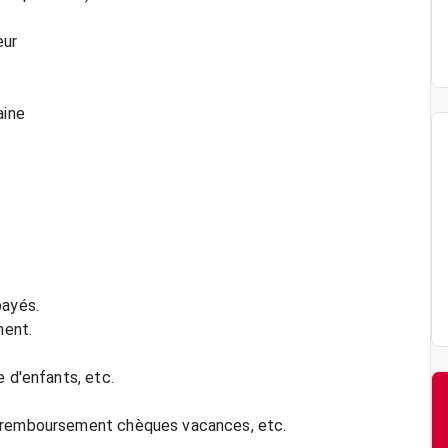
eur
aine
payés.
ment.
e d'enfants, etc.
, remboursement chèques vacances, etc.