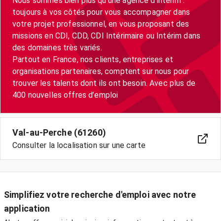
Nous sommes bien plus qu’une agence d’intérim :
toujours à vos côtés pour vous accompagner dans
votre projet professionnel, en vous proposant des
missions en CDI, CDD, CDI Intérimaire ou Intérim dans
des domaines très variés.
Partout en France, nos clients, entreprises et
organisations partenaires, comptent sur nous pour
trouver les talents dont ils ont besoin. Avec plus de
400 nouvelles offres d’emploi
Val-au-Perche (61260)
Consulter la localisation sur une carte
Simplifiez votre recherche d'emploi avec notre
application