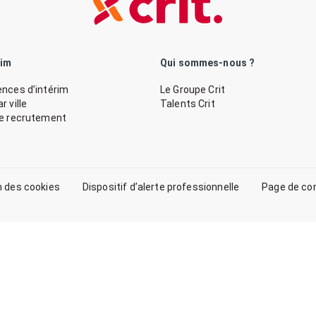
rim
Qui sommes-nous ?
nces d’intérim
Le Groupe Crit
 ville
Talents Crit
de recrutement
n des cookies
Dispositif d’alerte professionnelle
Page de co