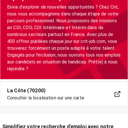
Envie d’explorer de nouvelles opportunités ? Chez Crit,
nous vous accompagnons dans chaque étape de votre
parcours professionnel. Nous proposons des missions
en CDI, CDD, CDI Intérimaire et Intérim dans de
nombreux secteurs partout en France. Avec plus de
400 offres publiées chaque jour sur crit-job.com, vous
trouverez forcément un poste adapté à votre talent.
Engagés pour l’inclusion, nous ouvrons tous nos emplois
aux candidats en situation de handicap. Prêt(e) à nous
rejoindre ?
La Côte (70200)
Consulter la localisation sur une carte
Simplifiez votre recherche d'emploi avec notre