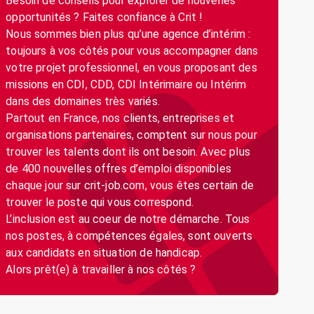
Besoin de conseils pour explorer de nouvelles
opportunités ? Faites confiance à Crit !
Nous sommes bien plus qu’une agence d’intérim :
toujours à vos côtés pour vous accompagner dans
votre projet professionnel, en vous proposant des
missions en CDI, CDD, CDI Intérimaire ou Intérim
dans des domaines très variés.
Partout en France, nos clients, entreprises et
organisations partenaires, comptent sur nous pour
trouver les talents dont ils ont besoin. Avec plus
de 400 nouvelles offres d’emploi disponibles
chaque jour sur crit-job.com, vous êtes certain de
trouver le poste qui vous correspond.
L’inclusion est au coeur de notre démarche. Tous
nos postes, à compétences égales, sont ouverts
aux candidats en situation de handicap.