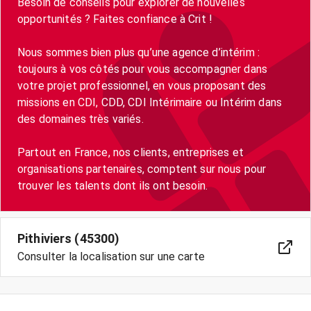
Besoin de conseils pour explorer de nouvelles
opportunités ? Faites confiance à Crit !
Nous sommes bien plus qu’une agence d’intérim :
toujours à vos côtés pour vous accompagner dans
votre projet professionnel, en vous proposant des
missions en CDI, CDD, CDI Intérimaire ou Intérim dans
des domaines très variés.
Partout en France, nos clients, entreprises et
organisations partenaires, comptent sur nous pour
trouver les talents dont ils ont besoin.
Pithiviers (45300)
Consulter la localisation sur une carte