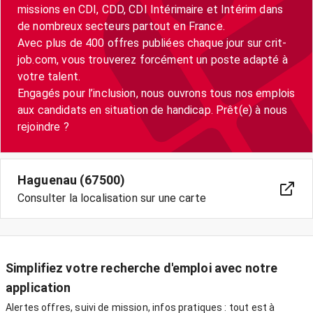
missions en CDI, CDD, CDI Intérimaire et Intérim dans
de nombreux secteurs partout en France.
Avec plus de 400 offres publiées chaque jour sur crit-
job.com, vous trouverez forcément un poste adapté à
votre talent.
Engagés pour l’inclusion, nous ouvrons tous nos emplois
aux candidats en situation de handicap. Prêt(e) à nous
Haguenau (67500)
Consulter la localisation sur une carte
Simplifiez votre recherche d'emploi avec notre
application
Alertes offres, suivi de mission, infos pratiques : tout est à