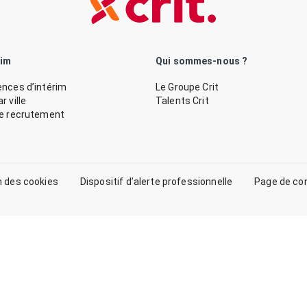
rim
Qui sommes-nous ?
nces d’intérim
Le Groupe Crit
 ville
Talents Crit
de recrutement
n des cookies
Dispositif d’alerte professionnelle
Page de co