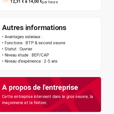
12,31 € à 14,00 €
par heure
Autres informations
• Avantages salariaux : .
• Fonctions : BTP & second oeuvre
• Statut : Ouvrier
• Niveau étude : BEP/CAP
• Niveau d'expérience : 2-5 ans
A propos de l'entreprise
Cette entreprise intervient dans le gros oeuvre, la
maçonnerie et la finition.