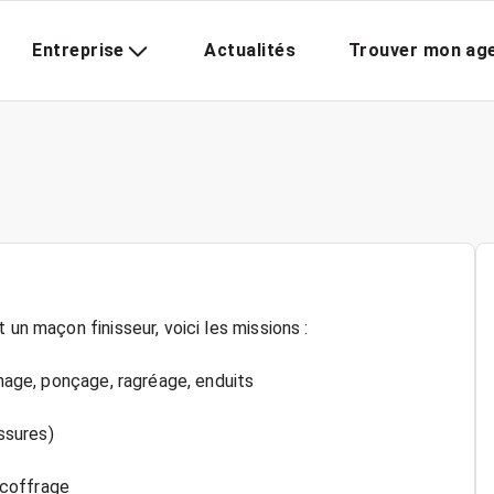
Entreprise
Actualités
Trouver mon ag
 un maçon finisseur, voici les missions :
chage, ponçage, ragréage, enduits
issures)
r coffrage