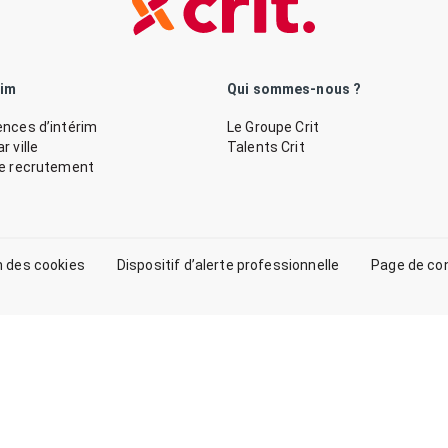
rim
Qui sommes-nous ?
nces d’intérim
Le Groupe Crit
 ville
Talents Crit
de recrutement
n des cookies
Dispositif d’alerte professionnelle
Page de co