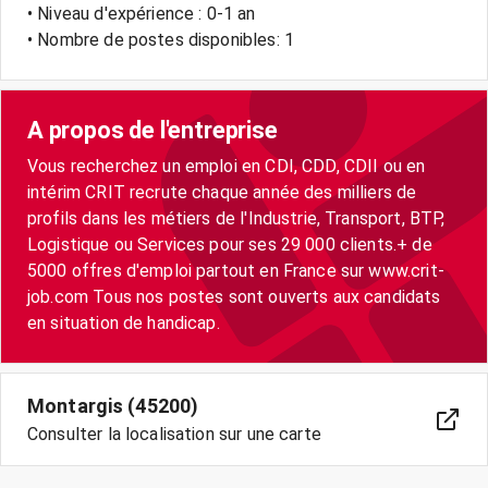
• Niveau d'expérience : 0-1 an
• Nombre de postes disponibles: 1
A propos de l'entreprise
Vous recherchez un emploi en CDI, CDD, CDII ou en
intérim CRIT recrute chaque année des milliers de
profils dans les métiers de l'Industrie, Transport, BTP,
Logistique ou Services pour ses 29 000 clients.+ de
5000 offres d'emploi partout en France sur www.crit-
job.com Tous nos postes sont ouverts aux candidats
en situation de handicap.
Montargis (45200)
Consulter la localisation sur une carte