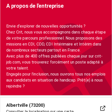
A propos de l'entreprise
Envie d’explorer de nouvelles opportunités ?
Chez Crit, nous vous accompagnons dans chaque étape
de votre parcours professionnel. Nous proposons des
missions en CDI, CDD, CDI Intérimaire et Intérim dans
de nombreux secteurs partout en France.
Avec plus de 400 offres publiées chaque jour sur crit-
job.com, vous trouverez forcément un poste adapté à
votre talent.
Engagés pour l’inclusion, nous ouvrons tous nos emplois
aux candidats en situation de handicap. Prêt(e) à nous
Albertville (73200)
Consulter la localisation sur une carte