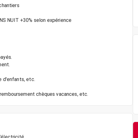
chantiers
ONS NUIT +30% selon expérience
payés.
ment.
e d'enfants, etc.
électricité