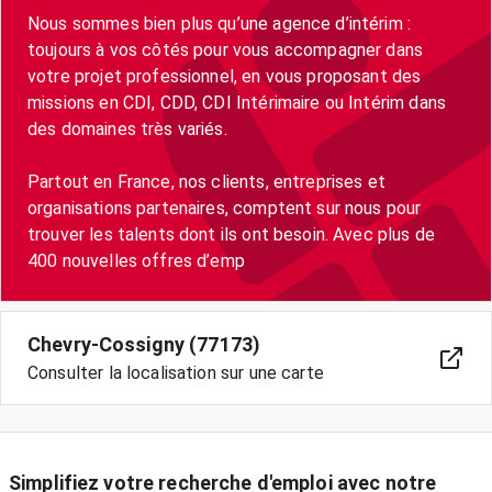
Nous sommes bien plus qu’une agence d’intérim :
toujours à vos côtés pour vous accompagner dans
votre projet professionnel, en vous proposant des
missions en CDI, CDD, CDI Intérimaire ou Intérim dans
des domaines très variés.
Partout en France, nos clients, entreprises et
organisations partenaires, comptent sur nous pour
trouver les talents dont ils ont besoin. Avec plus de
400 nouvelles offres d’emp
Chevry-Cossigny (77173)
Consulter la localisation sur une carte
Simplifiez votre recherche d'emploi avec notre