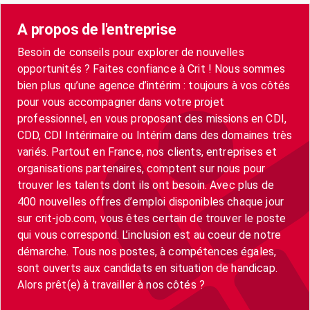
A propos de l'entreprise
Besoin de conseils pour explorer de nouvelles
opportunités ? Faites confiance à Crit ! Nous sommes
bien plus qu’une agence d’intérim : toujours à vos côtés
pour vous accompagner dans votre projet
professionnel, en vous proposant des missions en CDI,
CDD, CDI Intérimaire ou Intérim dans des domaines très
variés. Partout en France, nos clients, entreprises et
organisations partenaires, comptent sur nous pour
trouver les talents dont ils ont besoin. Avec plus de
400 nouvelles offres d’emploi disponibles chaque jour
sur crit-job.com, vous êtes certain de trouver le poste
qui vous correspond. L’inclusion est au coeur de notre
démarche. Tous nos postes, à compétences égales,
sont ouverts aux candidats en situation de handicap.
Alors prêt(e) à travailler à nos côtés ?