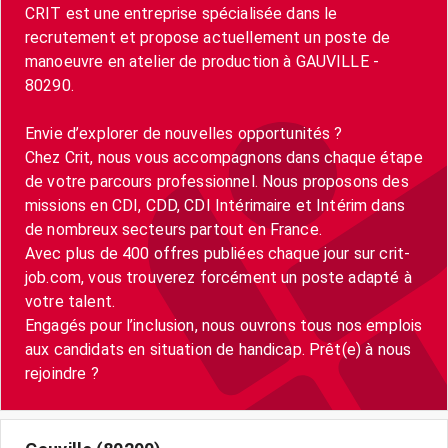
CRIT est une entreprise spécialisée dans le
recrutement et propose actuellement un poste de
manoeuvre en atelier de production à GAUVILLE -
80290.
Envie d’explorer de nouvelles opportunités ?
Chez Crit, nous vous accompagnons dans chaque étape
de votre parcours professionnel. Nous proposons des
missions en CDI, CDD, CDI Intérimaire et Intérim dans
de nombreux secteurs partout en France.
Avec plus de 400 offres publiées chaque jour sur crit-
job.com, vous trouverez forcément un poste adapté à
votre talent.
Engagés pour l’inclusion, nous ouvrons tous nos emplois
aux candidats en situation de handicap. Prêt(e) à nous