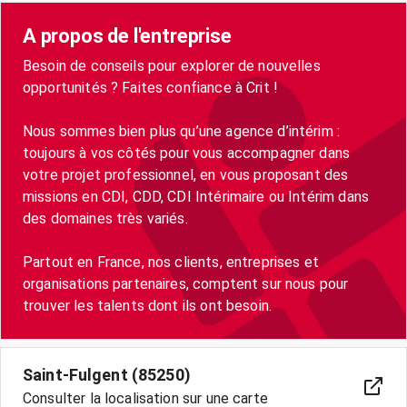
A propos de l'entreprise
Besoin de conseils pour explorer de nouvelles
opportunités ? Faites confiance à Crit !
Nous sommes bien plus qu’une agence d’intérim :
toujours à vos côtés pour vous accompagner dans
votre projet professionnel, en vous proposant des
missions en CDI, CDD, CDI Intérimaire ou Intérim dans
des domaines très variés.
Partout en France, nos clients, entreprises et
organisations partenaires, comptent sur nous pour
trouver les talents dont ils ont besoin.
Saint-Fulgent (85250)
Consulter la localisation sur une carte