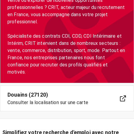
vente ou explorer de nouvelles opportunités
professionnelles ? CRIT, acteur majeur du recrutement
en France, vous accompagne dans votre projet
professionnel.
Spécialiste des contrats CDI, CDD, CDI Intérimaire et
Intérim, CRIT intervient dans de nombreux secteurs :
vente, commerce, distribution, sport, mode. Partout en
France, nos entreprises partenaires nous font
confiance pour recruter des profils qualifiés et
motivés.
Douains (27120)
Consulter la localisation sur une carte
Simplifiez votre recherche d'emploi avec notre