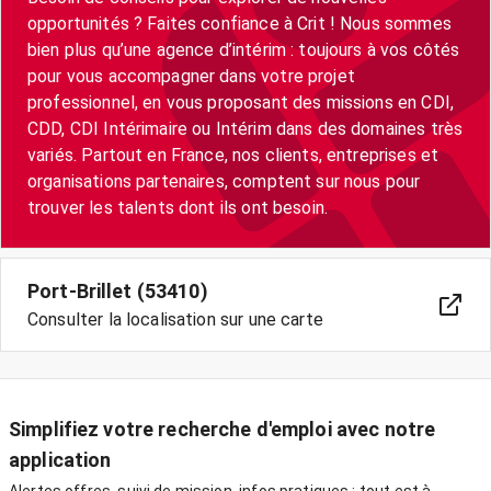
opportunités ? Faites confiance à Crit ! Nous sommes
bien plus qu’une agence d’intérim : toujours à vos côtés
pour vous accompagner dans votre projet
professionnel, en vous proposant des missions en CDI,
CDD, CDI Intérimaire ou Intérim dans des domaines très
variés. Partout en France, nos clients, entreprises et
organisations partenaires, comptent sur nous pour
trouver les talents dont ils ont besoin.
Port-Brillet (53410)
Consulter la localisation sur une carte
Simplifiez votre recherche d'emploi avec notre
application