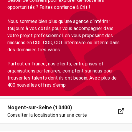
Besoin de conseils pour explorer de nouvelles
opportunités ? Faites confiance à Crit !
Nous sommes bien plus qu’une agence d’intérim :
toujours à vos côtés pour vous accompagner dans
votre projet professionnel, en vous proposant des
missions en CDI, CDD, CDI Intérimaire ou Intérim dans
des domaines très variés.
Partout en France, nos clients, entreprises et
organisations partenaires, comptent sur nous pour
trouver les talents dont ils ont besoin. Avec plus de
400 nouvelles offres d’emp
Nogent-sur-Seine (10400)
Consulter la localisation sur une carte