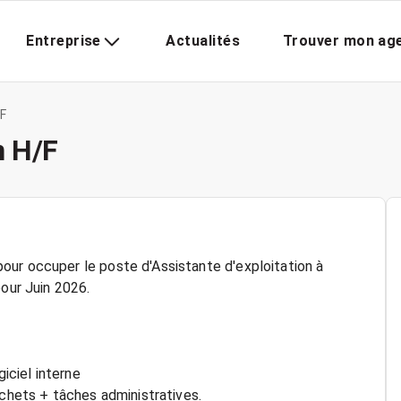
Entreprise
Actualités
Trouver mon ag
/F
n H/F
our occuper le poste d'Assistante d'exploitation à
ur Juin 2026.
giciel interne
échets + tâches administratives.