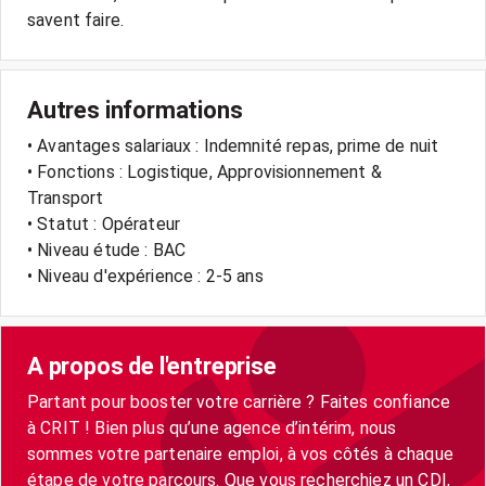
savent faire.
Autres informations
• Avantages salariaux : Indemnité repas, prime de nuit
• Fonctions : Logistique, Approvisionnement &
Transport
• Statut : Opérateur
• Niveau étude : BAC
• Niveau d'expérience : 2-5 ans
A propos de l'entreprise
Partant pour booster votre carrière ? Faites confiance
à CRIT ! Bien plus qu’une agence d’intérim, nous
sommes votre partenaire emploi, à vos côtés à chaque
étape de votre parcours. Que vous recherchiez un CDI,