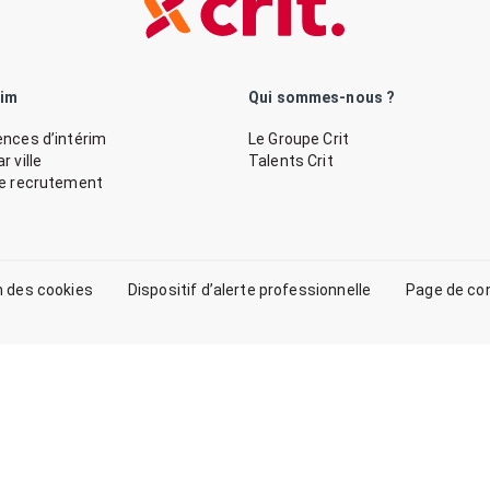
rim
Qui sommes-nous ?
nces d’intérim
Le Groupe Crit
 ville
Talents Crit
de recrutement
n des cookies
Dispositif d’alerte professionnelle
Page de co