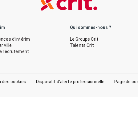
rim
Qui sommes-nous ?
nces d’intérim
Le Groupe Crit
 ville
Talents Crit
de recrutement
n des cookies
Dispositif d’alerte professionnelle
Page de co