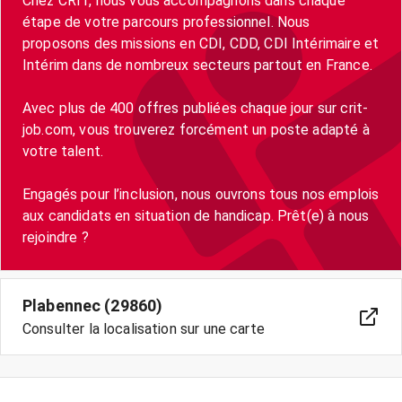
Chez CRIT, nous vous accompagnons dans chaque
étape de votre parcours professionnel. Nous
proposons des missions en CDI, CDD, CDI Intérimaire et
Intérim dans de nombreux secteurs partout en France.
Avec plus de 400 offres publiées chaque jour sur crit-
job.com, vous trouverez forcément un poste adapté à
votre talent.
Engagés pour l’inclusion, nous ouvrons tous nos emplois
aux candidats en situation de handicap. Prêt(e) à nous
rejoindre ?
Plabennec (29860)
Consulter la localisation sur une carte