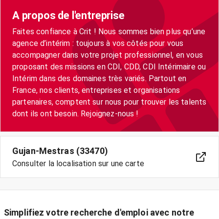
A propos de l'entreprise
Faites confiance à Crit ! Nous sommes bien plus qu’une
agence d’intérim : toujours à vos côtés pour vous
accompagner dans votre projet professionnel, en vous
proposant des missions en CDI, CDD, CDI Intérimaire ou
Intérim dans des domaines très variés. Partout en
France, nos clients, entreprises et organisations
partenaires, comptent sur nous pour trouver les talents
dont ils ont besoin. Rejoignez-nous !
Gujan-Mestras (33470)
Consulter la localisation sur une carte
Simplifiez votre recherche d'emploi avec notre