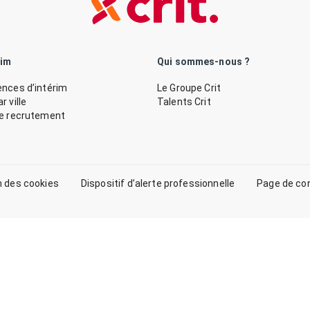
rim
Qui sommes-nous ?
nces d’intérim
Le Groupe Crit
 ville
Talents Crit
de recrutement
n des cookies
Dispositif d’alerte professionnelle
Page de co